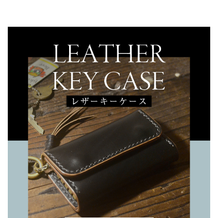
ネックストラップ
その他
在庫あり
セール
メンテナンス道具
レザーカードケース
レザーコインケース
レザーシューホーン
レザー小物
受注生産時、選択可能品
レザーロングウォレット