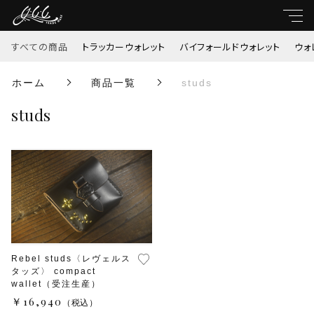
すべての商品
トラッカーウォレット
バイフォールドウォレット
ウォ
親カテゴリ
ホーム
商品一覧
studs
すべて
studs
子カテゴリ
トラッカーウォレット
バイフォールドウォレット
価格帯
ウォレットチェーン
～
がま口
Rebel studs〈レヴェルス
並び順
タッズ〉 compact
wallet（受注生産）
ミドルウォレット
￥16,940
（税込）