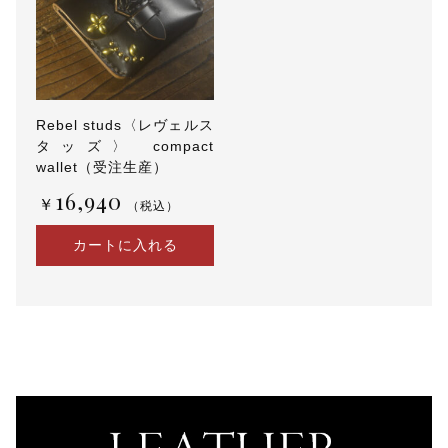
t
w
a
l
l
e
Rebel studs〈レヴェルス
t
タッズ〉 compact
（
受
wallet（受注生産）
注
16,940
￥
生
（税込）
産
）
カートに入れる
個