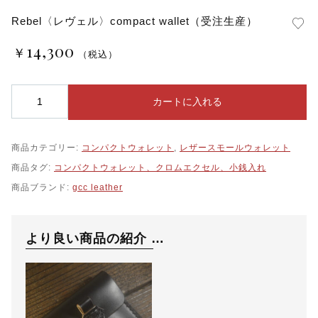
レザースモールウォレット
Rebel〈レヴェル〉compact wallet（受注生産）
14,300
レザーキーケース
￥
（税込）
R
カートに入れる
e
b
e
商品カテゴリー:
コンパクトウォレット
,
レザースモールウォレット
l
〈
商品タグ:
コンパクトウォレット、クロムエクセル、小銭入れ
レ
商品ブランド:
gcc leather
ヴ
ェ
ル
〉
より良い商品の紹介 …
c
o
m
p
a
c