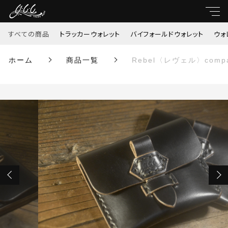
カートに商品を追加しました
すべての商品
トラッカーウォレット
バイフォールドウォレット
ウォ
親カテゴリ
ホーム
商品一覧
Rebel〈レヴェル〉compa
すべて
Rebel〈レヴェル〉compact wallet（受注生
産）
数量
子カテゴリ
トラッカーウォレット
￥14,300
（税込）
バイフォールドウォレット
価格帯
ウォレットチェーン
～
ショッピングを続ける
がま口
並び順
ミドルウォレット
カートを確認する