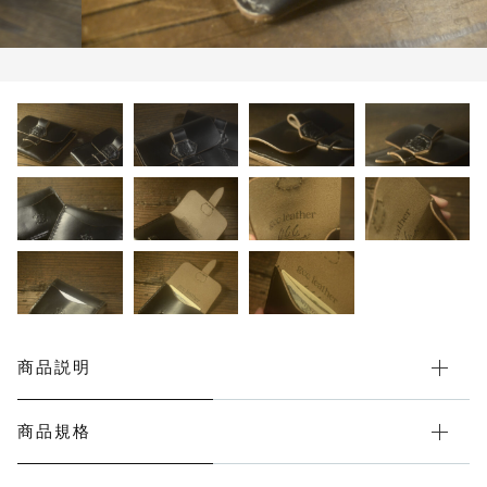
ネックストラップ
その他
在庫あり
セール
メンテナンス道具
レザーカードケース
レザーコインケース
レザーシューホーン
レザー小物
商品説明
受注生産時、選択可能品
商品規格
レザーロングウォレット