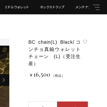
ミドルウォレット
ネックストラップ
メンテナンス道具
BC chain(L) Black/コ
ンチョ真鍮ウォレット
親カテゴリ
チェーン (L)（受注生
産）
16,500
￥16,500
￥
（税込）
（税込）
子カテゴリ
B