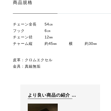
商品規格
チェーン全長 54㎝
フック 6㎝
チェーン径 12㎜
チャーム縦 約45㎜ 横 約30㎜
皮革：クロムエクセル
金具：真鍮無垢
より良い商品の紹介 …