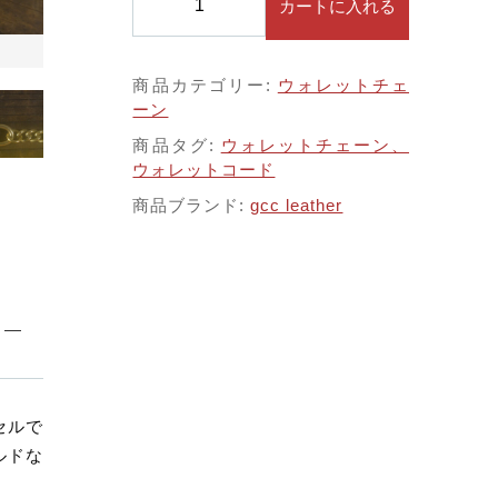
カートに入れる
C
価格帯
c
h
～
する
商品カテゴリー:
ウォレットチェ
a
ーン
i
n
商品タグ:
ウォレットチェーン、
並び順
(
ウォレットコード
L
商品ブランド:
gcc leather
)
B
l
a
その他
c
k
在庫あり
セール
/
コ
ン
セルで
チ
ルドな
ョ
真