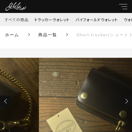
カートに商品を追加しました
すべての商品
トラッカーウォレット
バイフォールドウォレット
ウォ
親カテゴリ
ホーム
商品一覧
Short trucker/
Short trucker/ショートトラッカー クロムエク
すべて
セル（受注生産）
数量
子カテゴリ
トラッカーウォレット
￥34,100
（税込）
バイフォールドウォレット
価格帯
ウォレットチェーン
～
ショッピングを続ける
がま口
並び順
ミドルウォレット
カートを確認する