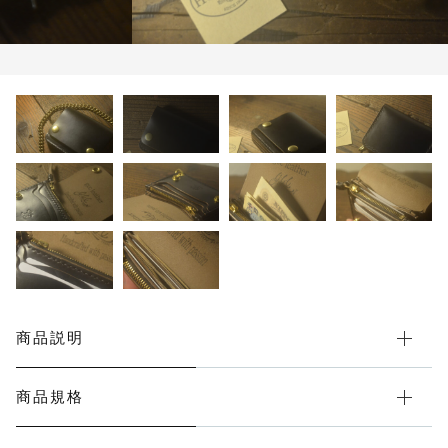
ネックストラップ
その他
在庫あり
セール
メンテナンス道具
レザーカードケース
レザーコインケース
レザーシューホーン
レザー小物
商品説明
受注生産時、選択可能品
商品規格
レザーロングウォレット