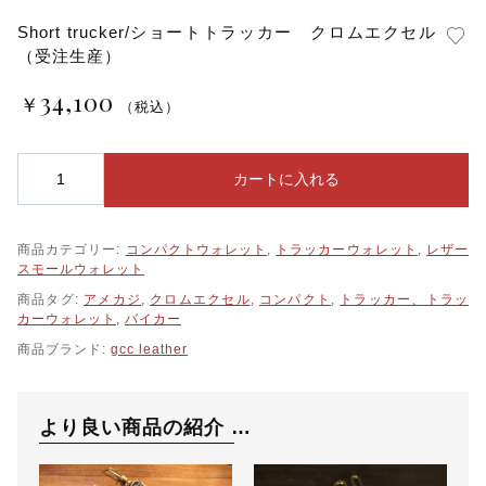
レザースモールウォレット
Short trucker/ショートトラッカー クロムエクセル
（受注生産）
レザーキーケース
34,100
￥
（税込）
S
カートに入れる
h
o
r
商品カテゴリー:
コンパクトウォレット
,
トラッカーウォレット
,
レザー
t
スモールウォレット
t
r
商品タグ:
アメカジ
,
クロムエクセル
,
コンパクト
,
トラッカー、トラッ
u
カーウォレット
,
バイカー
c
商品ブランド:
gcc leather
k
e
r
/
より良い商品の紹介 …
シ
ョ
ー