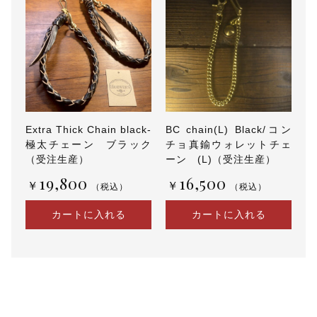
ト
ト
ラ
ッ
カ
ー
ク
ロ
Extra Thick Chain black-
BC chain(L) Black/コン
ム
極太チェーン ブラック
チョ真鍮ウォレットチェ
エ
（受注生産）
ーン (L)（受注生産）
ク
セ
19,800
16,500
￥
￥
ル
（税込）
（税込）
（
受
カートに入れる
カートに入れる
注
生
産
）
個