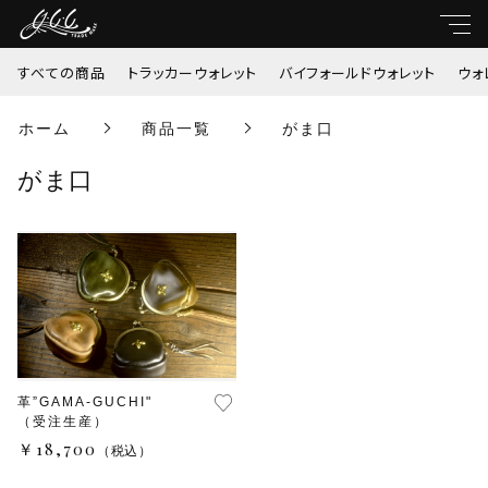
すべての商品
トラッカーウォレット
バイフォールドウォレット
ウォ
親カテゴリ
ホーム
商品一覧
がま口
すべて
がま口
子カテゴリ
トラッカーウォレット
バイフォールドウォレット
価格帯
ウォレットチェーン
～
がま口
革”GAMA-GUCHI"
並び順
（受注生産）
￥18,700
（税込）
ミドルウォレット