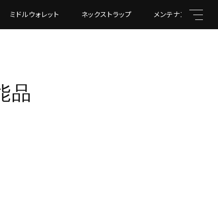
ミドルウォレット
ネックストラップ
メンテナンス道具
能品
親カテゴリ
子カテゴリ